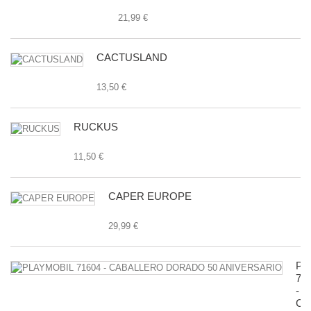
21,99 €
CACTUSLAND
13,50 €
RUCKUS
11,50 €
CAPER EUROPE
29,99 €
PL
71
-
CA