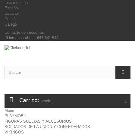
Iniciar sesión
Español
Español
Català
Galego
Contacte con nosotros
Llámanos ahora:
647 641 544
Carrito:
vacío
Menú
PLAYMOBIL
FIGURAS SUELTAS Y ACCESORIOS
SOLDADOS DE LA UNION Y CONFEDERADOS
VIKINGOS