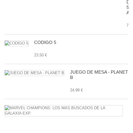
D
50
AN
7,9
CODIGO 5
23,50 €
JUEGO DE MESA - PLANET
B
24,99 €
M
C
L
M
B