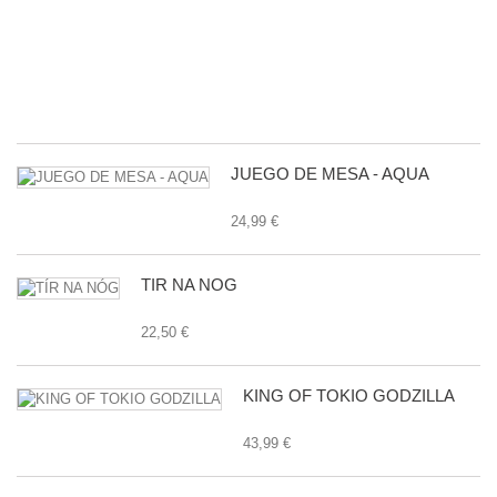
D
L
G
E
24
JUEGO DE MESA - AQUA
24,99 €
TÍR NA NÓG
22,50 €
KING OF TOKIO GODZILLA
43,99 €