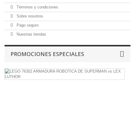
Términos y condiciones
Sobre nosotros
Pago seguro
Nuestras tiendas
PROMOCIONES ESPECIALES
L
7
A
R
D
S
v
L
L
14