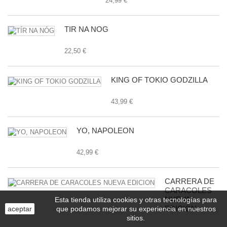
24,99 €
TÍR NA NÓG
22,50 €
KING OF TOKIO GODZILLA
43,99 €
YO, NAPOLEON
42,99 €
CARRERA DE
CARACOLES
NUEVA
Esta tienda utiliza cookies y otras tecnologías para
EDICION
aceptar
que podamos mejorar su experiencia en nuestros
sitios.