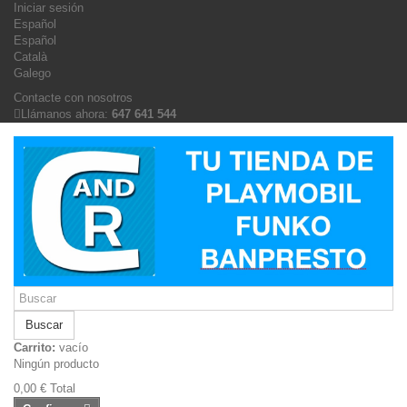
Iniciar sesión
Español
Español
Català
Galego
Contacte con nosotros
Llámanos ahora:
647 641 544
Buscar
Carrito:
vacío
Ningún producto
0,00 €
Total