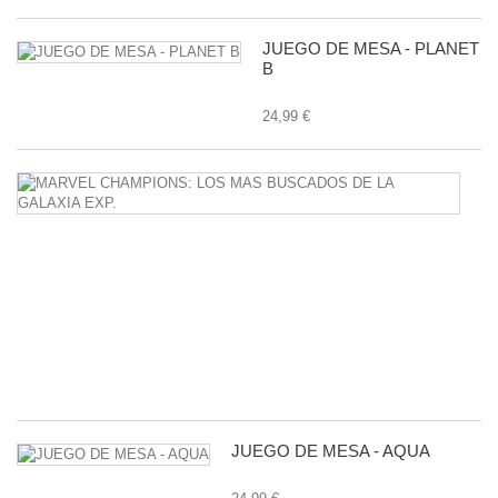
JUEGO DE MESA - PLANET
B
24,99 €
M
C
L
M
B
D
L
G
E
24
JUEGO DE MESA - AQUA