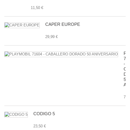
11,50 €
CAPER EUROPE
29,99 €
PL
71
-
CA
D
50
AN
7,9
CODIGO 5
23,50 €