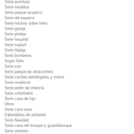
Seria aventura
Serie modelos
Serie parque acuatico
Serie del espacio
Serie hockey sobre hielo
Serie granja
Serie piratas
Serie hospital
Serie super4
Serie Hadas
Serie bomberos
Super Sets
Serie zoo
Serie parque de atracciones
Serie coches teledirigidos y motos
Serie medieval
Serie jardin de infancia
Serie veterinaria
Serie casa de lujo
Otros
Serie casa rosa
Calendarios de adviento
Serie Navidad
Serie casa del bosque y guardabosque
Serie western