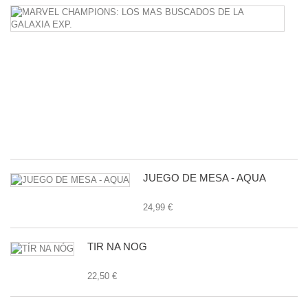
M
C
L
M
B
D
L
G
E
24
JUEGO DE MESA - AQUA
24,99 €
TÍR NA NÓG
22,50 €