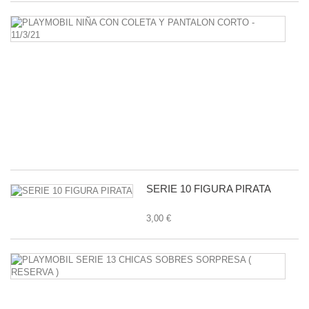
P
N
C
C
Y
P
C
-
11
1,
SERIE 10 FIGURA PIRATA
3,00 €
P
S
1
C
S