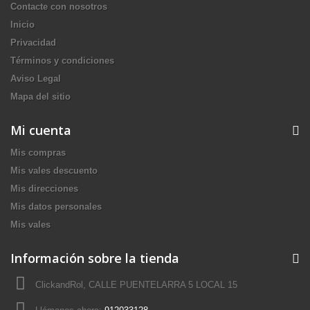
Contacte con nosotros
Inicio
Privacidad
Términos y condiciones
Aviso Legal
Mapa del sitio
Mi cuenta
Mis compras
Mis vales descuento
Mis direcciones
Mis datos personales
Mis vales
Información sobre la tienda
ClickandRol, CALLE PUENTELARRA 5 LOCAL 15