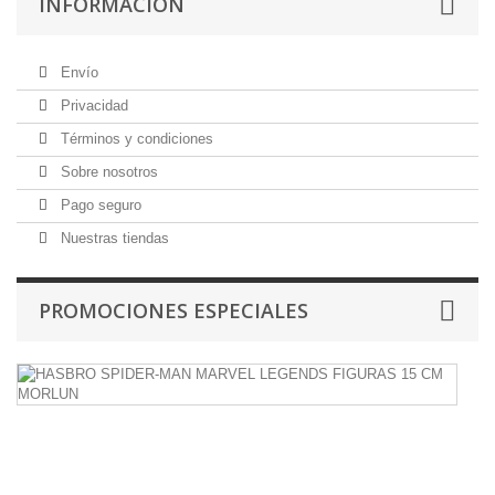
INFORMACIÓN
Envío
Privacidad
Términos y condiciones
Sobre nosotros
Pago seguro
Nuestras tiendas
PROMOCIONES ESPECIALES
H
S
M
M
L
F
1