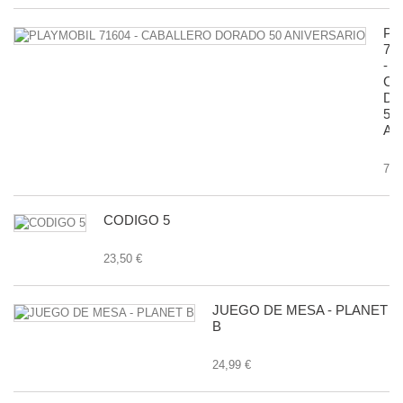
PL
71
-
CA
D
50
AN
7,9
CODIGO 5
23,50 €
JUEGO DE MESA - PLANET
B
24,99 €