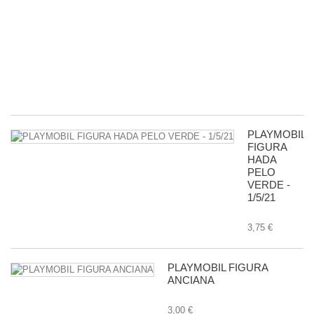
P
R
D
G
-
11
8,
PLAYMOBIL
FIGURA
HADA
PELO
VERDE -
1/5/21
3,75 €
PLAYMOBIL FIGURA
ANCIANA
3,00 €