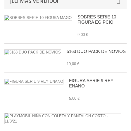
¡LO MÁS VENDIDO!
SOBRES SERIE 10
FIGURA EGIPCIO
9,00 €
5163 DUO PACK DE NOVIOS
19,00 €
FIGURA SERIE 9 REY
ENANO
5,00 €
P
N
C
C