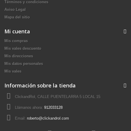
Términos y condiciones
Aviso Legal
Mapa del sitio
Mi cuenta
Mis compras
Mis vales descuento
Mis direcciones
Mis datos personales
Mis vales
Información sobre la tienda
ClickandRol, CALLE PUENTELARRA 5 LOCAL 15
Llámanos ahora:
912033128
Email:
roberto@clickandrol.com