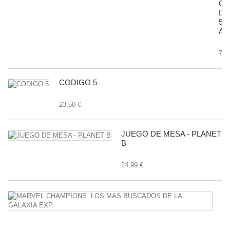
CA
D
50
AN
7,9
CODIGO 5
23,50 €
JUEGO DE MESA - PLANET
B
24,99 €
M
C
L
M