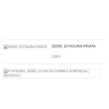
Y
P
C
-
11
1,
SERIE 10 FIGURA PIRATA
3,00 €
P
S
1
C
S
S
38