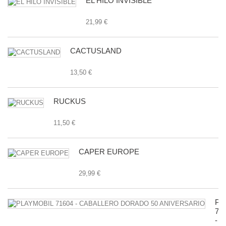
EL HILO INVISIBLE
21,99 €
CACTUSLAND
13,50 €
RUCKUS
11,50 €
CAPER EUROPE
29,99 €
PL
71
-