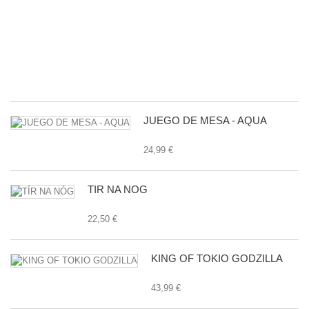
B
D
L
G
E
24
JUEGO DE MESA - AQUA
24,99 €
TÍR NA NÓG
22,50 €
KING OF TOKIO GODZILLA
43,99 €