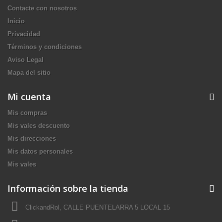
Contacte con nosotros
Inicio
Privacidad
Términos y condiciones
Aviso Legal
Mapa del sitio
Mi cuenta
Mis compras
Mis vales descuento
Mis direcciones
Mis datos personales
Mis vales
Información sobre la tienda
ClickandRol, CALLE PUENTELARRA 5 LOCAL 15