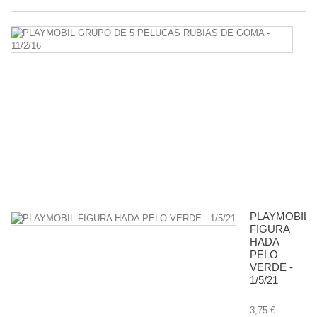
P
G
D
5
P
R
D
G
-
11
8,
PLAYMOBIL
FIGURA
HADA
PELO
VERDE -
1/5/21
3,75 €