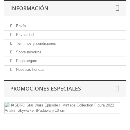
INFORMACIÓN
Envío
Privacidad
Términos y condiciones
Sobre nosotros
Pago seguro
Nuestras tiendas
PROMOCIONES ESPECIALES
H
St
W
E
II