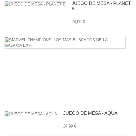
JUEGO DE MESA - PLANET
B
24,99 €
M
C
L
M
B
D
L
G
E
24
JUEGO DE MESA - AQUA
24,99 €