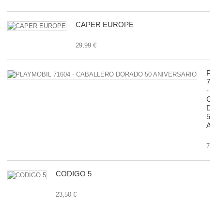
CAPER EUROPE
29,99 €
PL
71
-
CA
D
50
AN
7,9
CODIGO 5
23,50 €