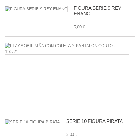
FIGURA SERIE 9 REY
ENANO
5,00 €
P
N
C
C
Y
P
C
-
11
1,
SERIE 10 FIGURA PIRATA
3,00 €