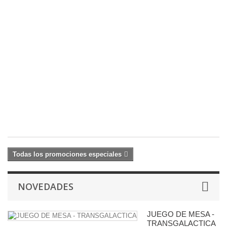
Vi
Co
Fi
2
An
S
(
1
c
16
20
€
Todas los promociones especiales
NOVEDADES
JUEGO DE MESA -
TRANSGALACTICA