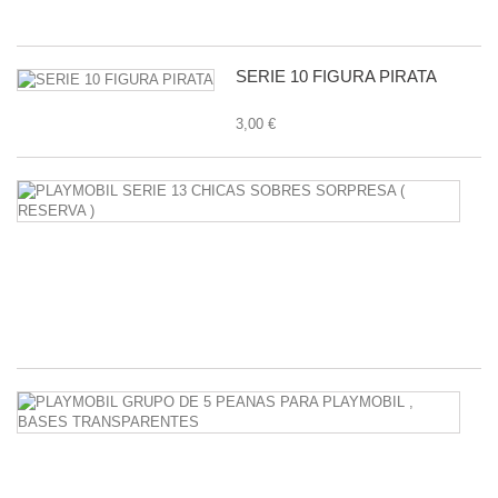
1,
SERIE 10 FIGURA PIRATA
3,00 €
P
S
1
C
S
S
38
P
G
D
5
P