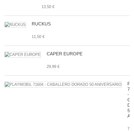
13,50 €
RUCKUS
11,50 €
CAPER EUROPE
29,99 €
PL
71
-
CA
D
50
AN
7,9