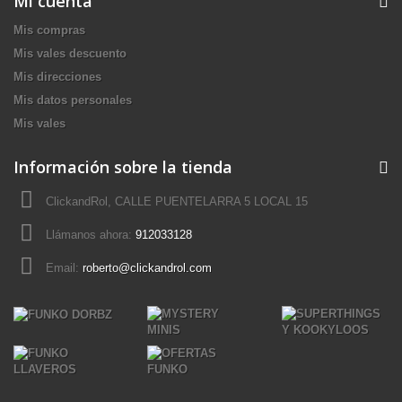
Mi cuenta
Mis compras
Mis vales descuento
Mis direcciones
Mis datos personales
Mis vales
Información sobre la tienda
ClickandRol, CALLE PUENTELARRA 5 LOCAL 15
Llámanos ahora:
912033128
Email:
roberto@clickandrol.com