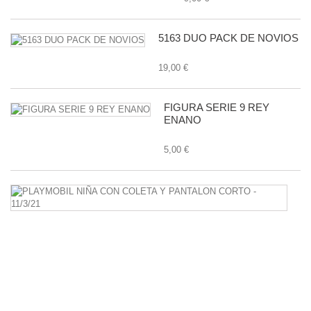
5163 DUO PACK DE NOVIOS
19,00 €
FIGURA SERIE 9 REY
ENANO
5,00 €
P
N
C
C
Y
P
C
-
11