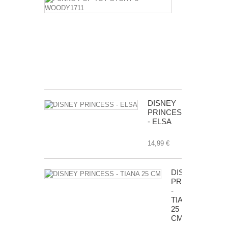
POP
TOY
STORY
5
-
WOODY1711
14,50 €
DISNEY
PRINCESS
- ELSA
14,99 €
DISNEY
PRINCESS
-
TIANA
25
CM