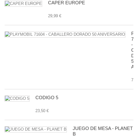
CAPER EUROPE
29,99 €
PL
71
-
CA
D
50
AN
7,9
CODIGO 5
23,50 €
JUEGO DE MESA - PLANET
B