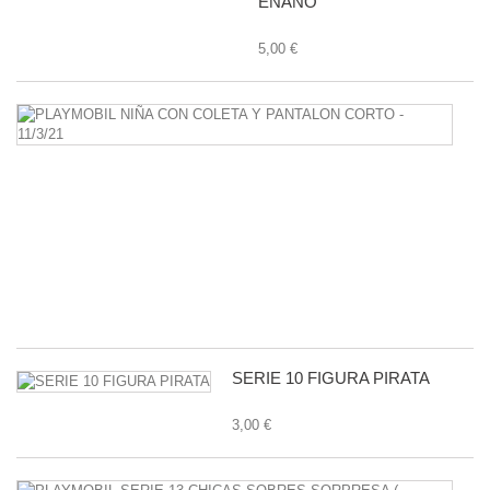
ENANO
5,00 €
P
N
C
C
Y
P
C
-
11
1,
SERIE 10 FIGURA PIRATA
3,00 €
P