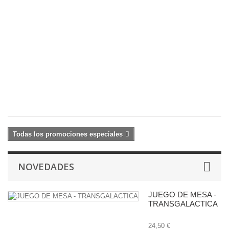
1
C
2
M
S
(L
20
25
€
Todas los promociones especiales
NOVEDADES
JUEGO DE MESA -
TRANSGALACTICA
24,50 €