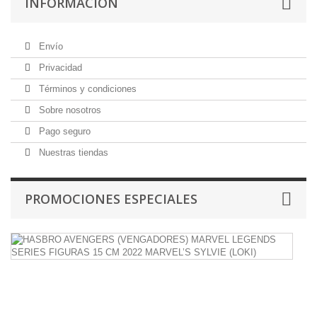
INFORMACIÓN
Envío
Privacidad
Términos y condiciones
Sobre nosotros
Pago seguro
Nuestras tiendas
PROMOCIONES ESPECIALES
H
A
(
M
L
S
F