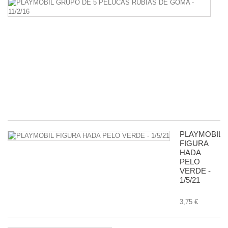
P
G
D
5
P
R
D
G
-
11
8,
PLAYMOBIL
FIGURA
HADA
PELO
VERDE -
1/5/21
3,75 €