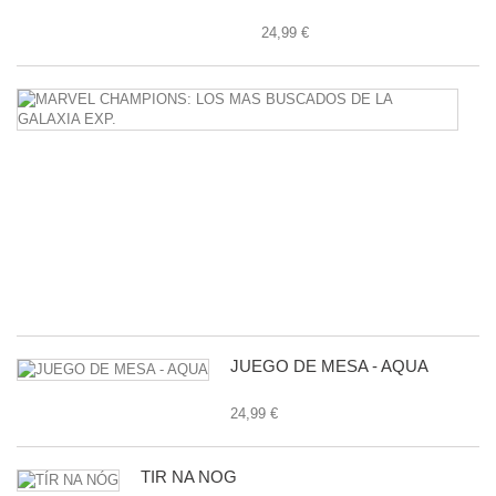
24,99 €
M
C
L
M
B
D
L
G
E
24
JUEGO DE MESA - AQUA
24,99 €
TÍR NA NÓG