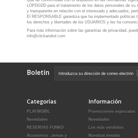
LOPDGDD para el tratamiento de los datos personales de su res
y transparente en relación con el interesado y adecuados, pert
El RESPONSABLE garantiza que ha implementado políticas téc
los derechos y libertades de los USUARIOS y les ha comunica
Para más información sobre las garantías de privacidad, pu
info@clickandrol.com
Boletín
Categorías
Información
PLAYMOBIL
Promociones especiales
Novedades
Novedades
RESERVAS FUNKO
Los más vendidos
Accesorios , armas y
Nuestras tiendas