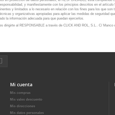
ponsabilidad, y manifiestamente con los principios descritos en el artículo 5
inentes y limitados a lo necesario en relación con los fines para los que son 
nicas y organizativas apropiadas para aplicar las medidas de seguridad qu
do la información adecuada para que puedan ejercerlos.
edes dirigirte al RESPONSABLE a través de CLICK AND ROL, S.L.. C/ Manco d
Mi cuenta
Mis compras
Mis vales descuento
Mis direcciones
Mis datos personales