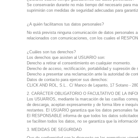
Se conservarán durante no más tiempo del necesario para mante
suprimirán con medidas de seguridad adecuadas para garantiza
¿A quién facilitamos tus datos personales?
No está prevista ninguna comunicación de datos personales a te
relacionados con comunicaciones, con los cuales el RESPONSAB
¿Cuáles son tus derechos?
Los derechos que asisten al USUARIO son:
Derecho a retirar el consentimiento en cualquier momento.
Derecho de acceso, rectificación, portabilidad y supresión de 
Derecho a presentar una reclamación ante la autoridad de cont
Datos de contacto para ejercer sus derechos:
CLICK AND ROL, S.L.. C/ Manco de Lepanto, 17 Sotano - 2803
2. CARÁCTER OBLIGATORIO O FACULTATIVO DE LA INF
Los USUARIOS, mediante la marcación de las casillas correspo
de descarga, aceptan expresamente y de forma libre e inequívo
restantes. El USUARIO garantiza que los datos personales f
El RESPONSABLE informa de que todos los datos solicitados a
se faciliten todos los datos, no se garantiza que la informac
3. MEDIDAS DE SEGURIDAD
Que de conformidad con lo dispuesto en las normativas vige