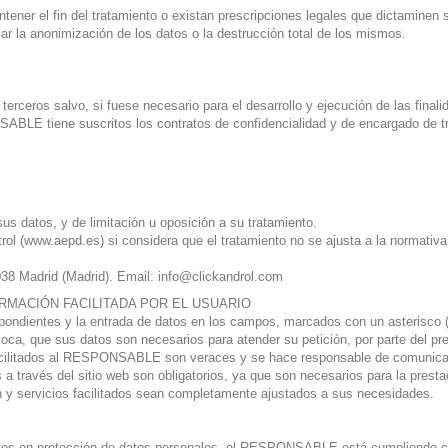
ner el fin del tratamiento o existan prescripciones legales que dictaminen 
r la anonimización de los datos o la destrucción total de los mismos.
rceros salvo, si fuese necesario para el desarrollo y ejecución de las finali
LE tiene suscritos los contratos de confidencialidad y de encargado de tra
sus datos, y de limitación u oposición a su tratamiento.
rol (www.aepd.es) si considera que el tratamiento no se ajusta a la normativa
8 Madrid (Madrid). Email: info@clickandrol.com
ORMACIÓN FACILITADA POR EL USUARIO
ndientes y la entrada de datos en los campos, marcados con un asterisco (*)
ca, que sus datos son necesarios para atender su petición, por parte del pre
acilitados al RESPONSABLE son veraces y se hace responsable de comunicar
 través del sitio web son obligatorios, ya que son necesarios para la prest
ión y servicios facilitados sean completamente ajustados a sus necesidades.
ntes en protección de datos personales, el RESPONSABLE está cumpliendo c