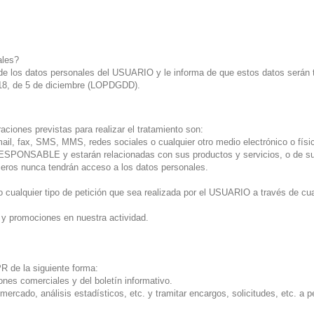
ales?
os datos personales del USUARIO y le informa de que estos datos serán tr
018, de 5 de diciembre (LOPDGDD).
ciones previstas para realizar el tratamiento son:
il, fax, SMS, MMS, redes sociales o cualquier otro medio electrónico o físico
RESPONSABLE y estarán relacionadas con sus productos y servicios, o de su
ceros nunca tendrán acceso a los datos personales.
 o cualquier tipo de petición que sea realizada por el USUARIO a través de c
s y promociones en nuestra actividad.
PR de la siguiente forma:
es comerciales y del boletín informativo.
rcado, análisis estadísticos, etc. y tramitar encargos, solicitudes, etc. a 