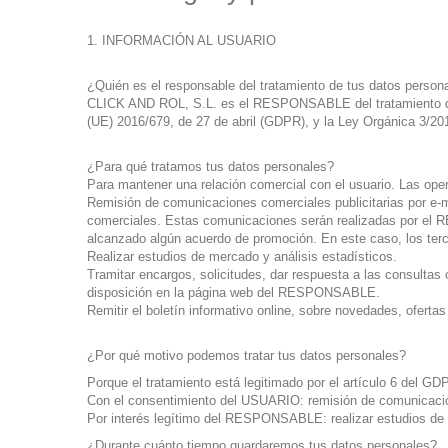
1. INFORMACIÓN AL USUARIO
¿Quién es el responsable del tratamiento de tus datos person
CLICK AND ROL, S.L. es el RESPONSABLE del tratamiento de l
(UE) 2016/679, de 27 de abril (GDPR), y la Ley Orgánica 3/2
¿Para qué tratamos tus datos personales?
Para mantener una relación comercial con el usuario. Las opera
Remisión de comunicaciones comerciales publicitarias por e-ma
comerciales. Estas comunicaciones serán realizadas por el 
alcanzado algún acuerdo de promoción. En este caso, los ter
Realizar estudios de mercado y análisis estadísticos.
Tramitar encargos, solicitudes, dar respuesta a las consultas
disposición en la página web del RESPONSABLE.
Remitir el boletín informativo online, sobre novedades, oferta
¿Por qué motivo podemos tratar tus datos personales?
Porque el tratamiento está legitimado por el artículo 6 del GD
Con el consentimiento del USUARIO: remisión de comunicacion
Por interés legítimo del RESPONSABLE: realizar estudios de me
¿Durante cuánto tiempo guardaremos tus datos personales?