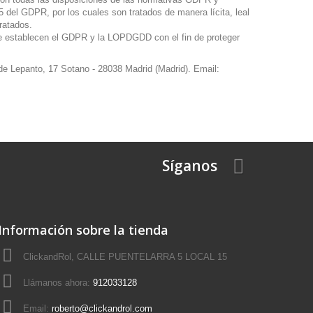
 del GDPR, por los cuales son tratados de manera lícita, leal
tratados.
e establecen el GDPR y la LOPDGDD con el fin de proteger
e Lepanto, 17 Sotano - 28038 Madrid (Madrid). Email:
Síganos
Información sobre la tienda
ClickandRol, CALLE PUENTELARRA 5 LOCAL 15
Llámanos ahora:
912033128
Email:
roberto@clickandrol.com