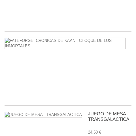
C
(II
34
F
C
D
K
-
C
D
L
I
38
JUEGO DE MESA -
TRANSGALACTICA
24,50 €