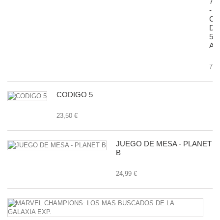
71
-
CA
D
50
AN
7,9
CODIGO 5
23,50 €
JUEGO DE MESA - PLANET
B
24,99 €
M
C
L