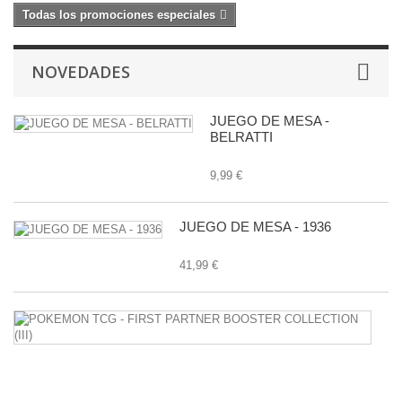
Todas los promociones especiales
NOVEDADES
JUEGO DE MESA -
BELRATTI
9,99 €
JUEGO DE MESA - 1936
41,99 €
P
T
-
F
P
B