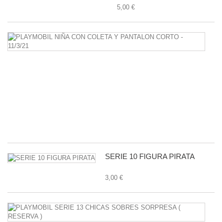
5,00 €
P
N
C
C
Y
P
C
-
11
1,
SERIE 10 FIGURA PIRATA
3,00 €
P
S