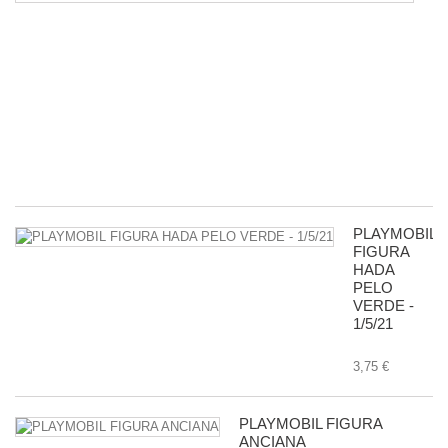
D
5
P
R
D
G
-
11
8,
PLAYMOBIL
FIGURA
HADA
PELO
VERDE -
1/5/21
3,75 €
PLAYMOBIL FIGURA
ANCIANA