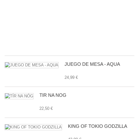
M
B
D
L
G
E
27
JUEGO DE MESA - AQUA
24,99 €
TÍR NA NÓG
22,50 €
KING OF TOKIO GODZILLA