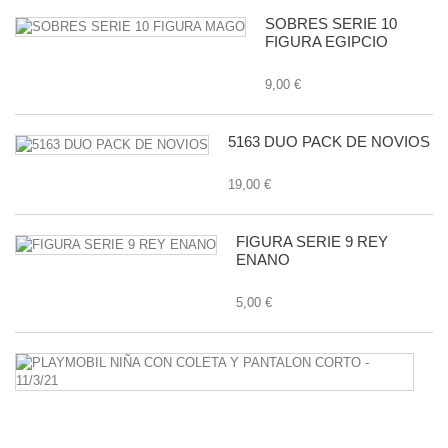
SOBRES SERIE 10
FIGURA EGIPCIO
9,00 €
5163 DUO PACK DE NOVIOS
19,00 €
FIGURA SERIE 9 REY
ENANO
5,00 €
P
N
C
C
Y