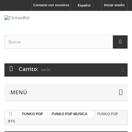
Contacte con nosotros
Iniciar sesión
Español
Carrito:
vacío
MENÚ
FUNKO POP
FUNKO POP MUSICA
FUNKO POP
BTS