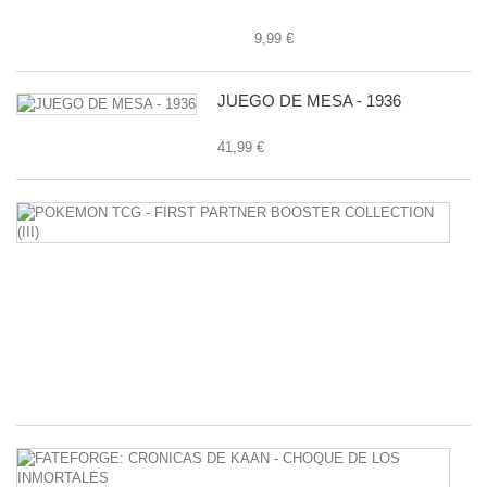
9,99 €
JUEGO DE MESA - 1936
41,99 €
P
T
-
F
P
B
C
(II
34
F
C