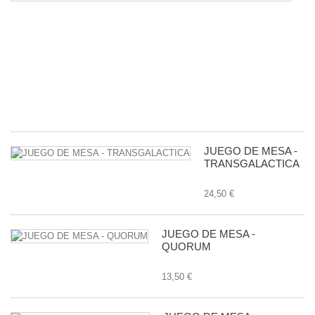
D
K
-
C
D
L
I
38
JUEGO DE MESA -
TRANSGALACTICA
24,50 €
JUEGO DE MESA -
QUORUM
13,50 €