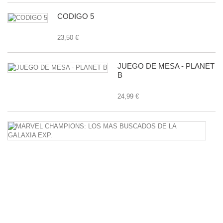
CODIGO 5
23,50 €
JUEGO DE MESA - PLANET
B
24,99 €
M
C
L
M
B
D
L
G
E
27