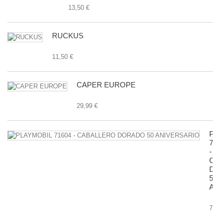
13,50 €
RUCKUS
11,50 €
CAPER EUROPE
29,99 €
PL
71
-
CA
D
50
AN
7,9