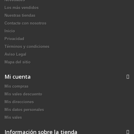
Los más vendidos
Nuestras tiendas
Contacte con nosotros
Inicio
Privacidad
Términos y condiciones
Aviso Legal
Mapa del sitio
Mi cuenta
Mis compras
Mis vales descuento
Mis direcciones
Mis datos personales
Mis vales
Información sobre la tienda