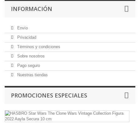
INFORMACIÓN
Envío
Privacidad
Términos y condiciones
Sobre nosotros
Pago seguro
Nuestras tiendas
PROMOCIONES ESPECIALES
H
St
W
T
C