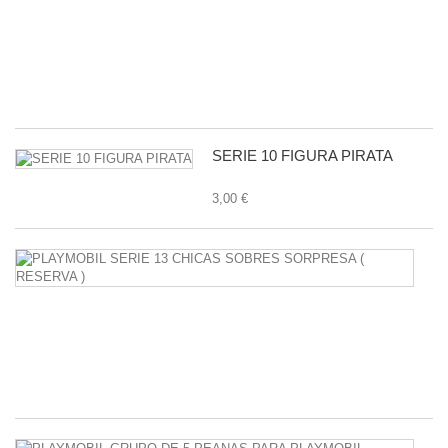
P
C
-
11
1,
SERIE 10 FIGURA PIRATA
3,00 €
P
S
1
C
S
S
38
P