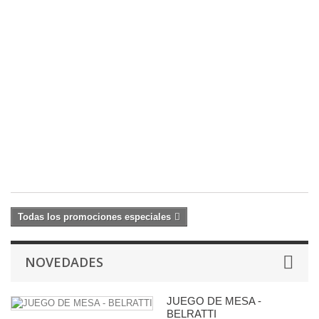
W
Vi
Co
Fi
2
Aa
S
1
c
19
22
€
Todas los promociones especiales
NOVEDADES
JUEGO DE MESA -
BELRATTI