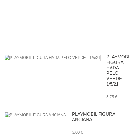
R
D
G
-
11
8,
PLAYMOBIL
FIGURA
HADA
PELO
VERDE -
1/5/21
3,75 €
PLAYMOBIL FIGURA
ANCIANA
3,00 €