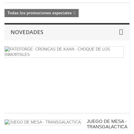
Todas los promociones especiales
NOVEDADES
F
C
D
K
-
C
D
L
I
38
JUEGO DE MESA -
TRANSGALACTICA