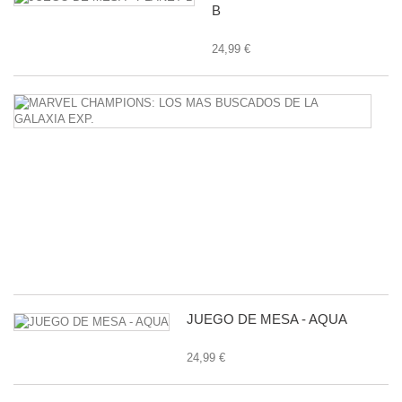
B
24,99 €
M
C
L
M
B
D
L
G
E
24
JUEGO DE MESA - AQUA
24,99 €