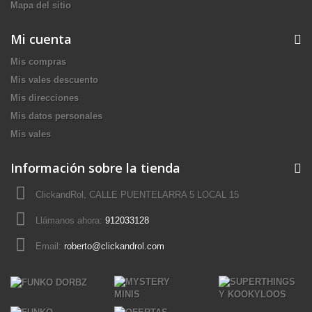
Mapa del sitio
Mi cuenta
Mis compras
Mis vales descuento
Mis direcciones
Mis datos personales
Mis vales
Información sobre la tienda
ClickandRol, CALLE PUENTELARRA 5 LOCAL 15
Llámanos ahora:
912033128
Email:
roberto@clickandrol.com