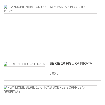
P
N
C
C
Y
P
C
-
11
1,
SERIE 10 FIGURA PIRATA
3,00 €
P
S
1
C
S