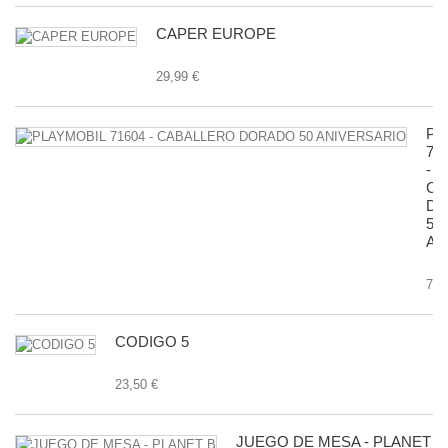
CAPER EUROPE
29,99 €
PL
71
-
CA
D
50
AN
7,9
CODIGO 5
23,50 €
JUEGO DE MESA - PLANET