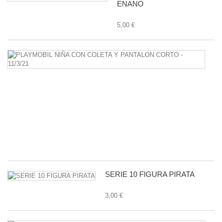
ENANO
5,00 €
P
N
C
C
Y
P
C
-
11
1,
SERIE 10 FIGURA PIRATA
3,00 €