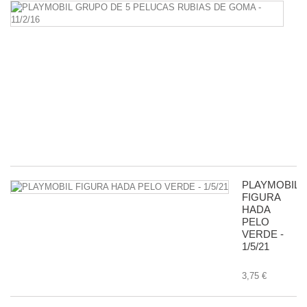
P
G
D
5
P
R
D
G
-
11
8,
PLAYMOBIL
FIGURA
HADA
PELO
VERDE -
1/5/21
3,75 €