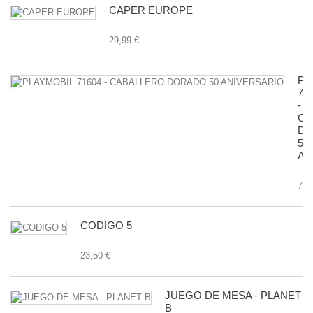
CAPER EUROPE
29,99 €
PL
71
-
CA
D
50
AN
7,9
CODIGO 5
23,50 €
JUEGO DE MESA - PLANET
B