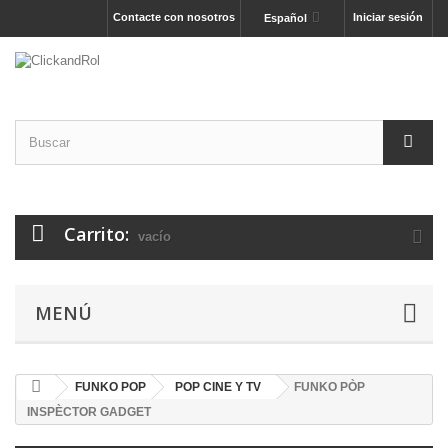
Contacte con nosotros
Iniciar sesión
Español
Carrito:
vacío
MENÚ
FUNKO POP
POP CINE Y TV
FUNKO PÒP
INSPÈCTOR GADGET