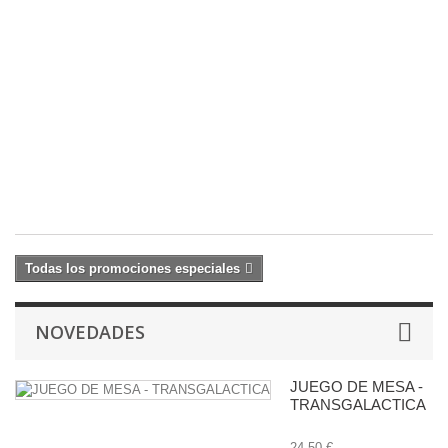
Bl
Se
Ca
2
Sh
1
c
29
32
€
Todas los promociones especiales
NOVEDADES
JUEGO DE MESA -
TRANSGALACTICA
24,50 €