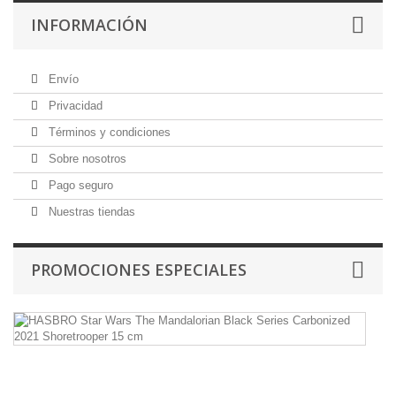
INFORMACIÓN
Envío
Privacidad
Términos y condiciones
Sobre nosotros
Pago seguro
Nuestras tiendas
PROMOCIONES ESPECIALES
H
St
W
T
Ma