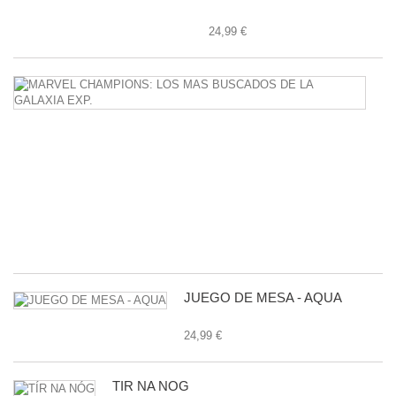
24,99 €
M
C
L
M
B
D
L
G
E
24
JUEGO DE MESA - AQUA
24,99 €
TÍR NA NÓG