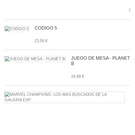
7,9
CODIGO 5
23,50 €
JUEGO DE MESA - PLANET
B
24,99 €
M
C
L
M
B
D
L
G