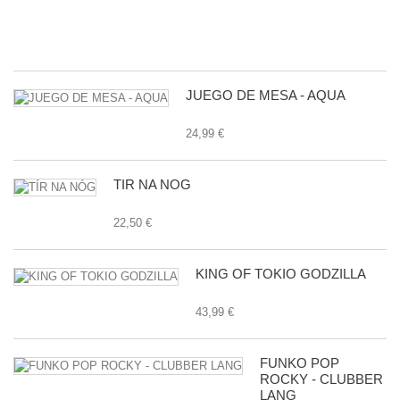
E
24
JUEGO DE MESA - AQUA
24,99 €
TÍR NA NÓG
22,50 €
KING OF TOKIO GODZILLA
43,99 €
FUNKO POP
ROCKY - CLUBBER
LANG