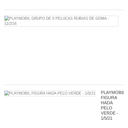
2,
P
G
D
5
P
R
D
G
-
11
8,
PLAYMOBIL
FIGURA
HADA
PELO
VERDE -
1/5/21