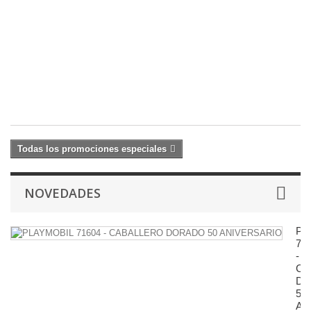
S
v
L
L
14
15
€
Todas los promociones especiales
NOVEDADES
PL
71
-
CA
D
50
AN