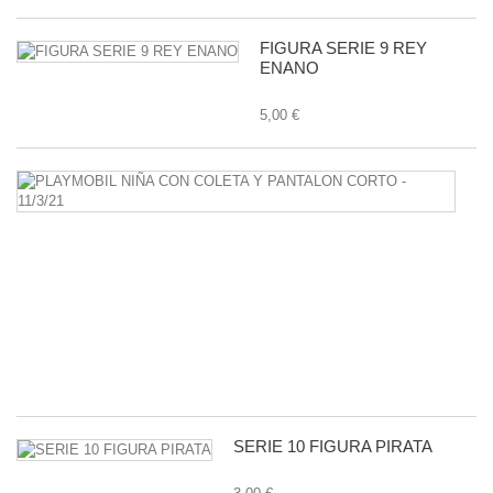
FIGURA SERIE 9 REY
ENANO
5,00 €
P
N
C
C
Y
P
C
-
11
1,
SERIE 10 FIGURA PIRATA