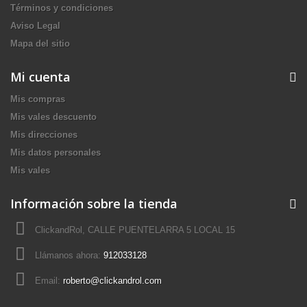
Términos y condiciones
Aviso Legal
Mapa del sitio
Mi cuenta
Mis compras
Mis vales descuento
Mis direcciones
Mis datos personales
Mis vales
Información sobre la tienda
ClickandRol, CALLE PUENTELARRA 5 LOCAL 15
Llámanos ahora:
912033128
Email:
roberto@clickandrol.com