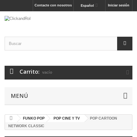
Contacte con nosotros
Iniciar sesión
Español
Carrito:
vacío
MENÚ
FUNKO POP
POP CINE Y TV
POP CARTOON
NETWORK CLASSIC