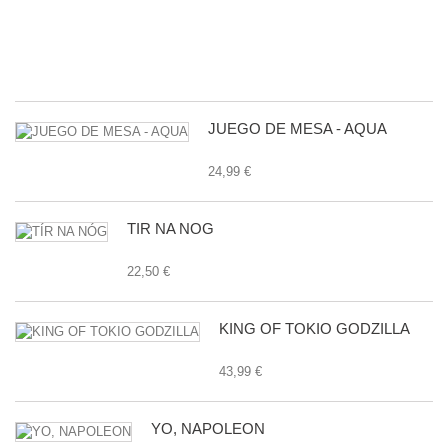
G
E
24
JUEGO DE MESA - AQUA
24,99 €
TÍR NA NÓG
22,50 €
KING OF TOKIO GODZILLA
43,99 €
YO, NAPOLEON