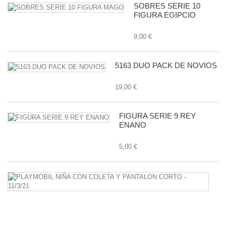
SOBRES SERIE 10
FIGURA EGIPCIO
9,00 €
5163 DUO PACK DE NOVIOS
19,00 €
FIGURA SERIE 9 REY
ENANO
5,00 €
P
N
C
C
Y
P