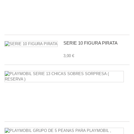
C
-
11
1,
SERIE 10 FIGURA PIRATA
3,00 €
P
S
1
C
S
S
38
P