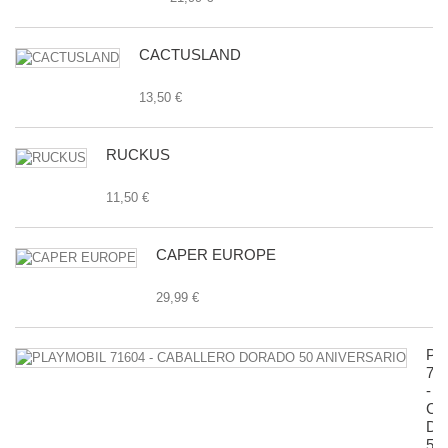
CACTUSLAND
13,50 €
RUCKUS
11,50 €
CAPER EUROPE
29,99 €
PL
71
-
CA
D
50