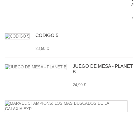
AN
7,9
CODIGO 5
23,50 €
JUEGO DE MESA - PLANET
B
24,99 €
M
C
L
M
B
D
L