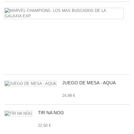
M
C
L
M
B
D
L
G
E
24
JUEGO DE MESA - AQUA
24,99 €
TÍR NA NÓG
22,50 €