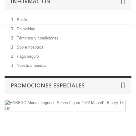
INFORMACIÓN
Envío
Privacidad
Términos y condiciones
Sobre nosotros
Pago seguro
Nuestras tiendas
PROMOCIONES ESPECIALES
H
Ma
L
Se
Fi
2
Ma