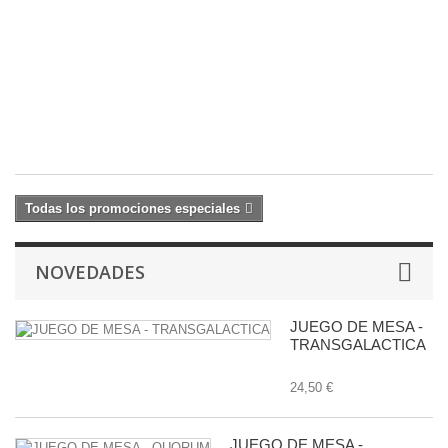
Bi
1
c
22
27
€
Todas los promociones especiales
NOVEDADES
JUEGO DE MESA -
TRANSGALACTICA
24,50 €
JUEGO DE MESA -