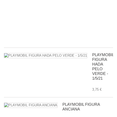
5
P
R
D
G
-
11
8,
PLAYMOBIL
FIGURA
HADA
PELO
VERDE -
1/5/21
3,75 €
PLAYMOBIL FIGURA
ANCIANA