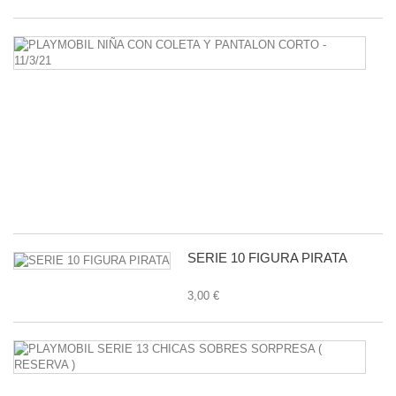
P
N
C
C
Y
P
C
-
11
1,
SERIE 10 FIGURA PIRATA
3,00 €
P
S
1
C