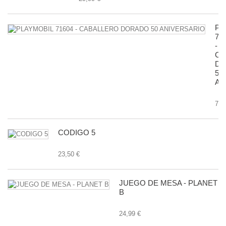
PL
71
-
CA
D
50
AN
7,9
CODIGO 5
23,50 €
JUEGO DE MESA - PLANET
B
24,99 €