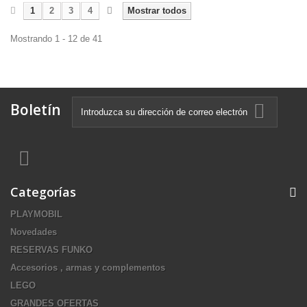
1
2
3
4
Mostrar todos
Mostrando 1 - 12 de 41
Boletín
Categorías
PLAYMOBIL
Novedades
RESERVAS FUNKO
Accesorios , armas y complementos
LEGO
GRANDES OFERTAS