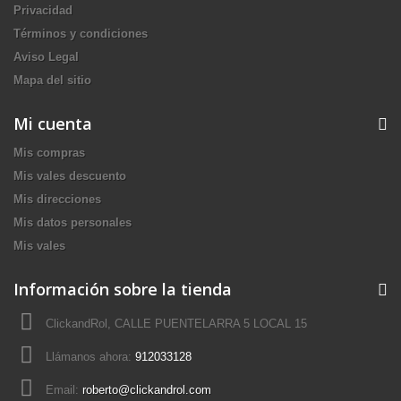
Privacidad
Términos y condiciones
Aviso Legal
Mapa del sitio
Mi cuenta
Mis compras
Mis vales descuento
Mis direcciones
Mis datos personales
Mis vales
Información sobre la tienda
ClickandRol, CALLE PUENTELARRA 5 LOCAL 15
Llámanos ahora:
912033128
Email:
roberto@clickandrol.com