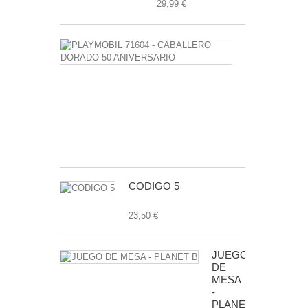
29,99 €
PLAYMOBIL
71604
-
CABALLERO
DORADO
50
ANIVERSAR
7,99 €
CODIGO 5
23,50 €
JUEGO
DE
MESA
-
PLANET