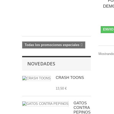
FU
MORLUN
DEMO
23,99 €
-20%
29,99
€
ENVIO
Todas los promociones especiales
Mostrando 
NOVEDADES
CRASH TOONS
13,50 €
GATOS
CONTRA
PEPINOS