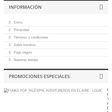
INFORMACIÓN
Envío
Privacidad
Términos y condiciones
Sobre nosotros
Pago seguro
Nuestras tiendas
PROMOCIONES ESPECIALES
F
P
TA
A
E