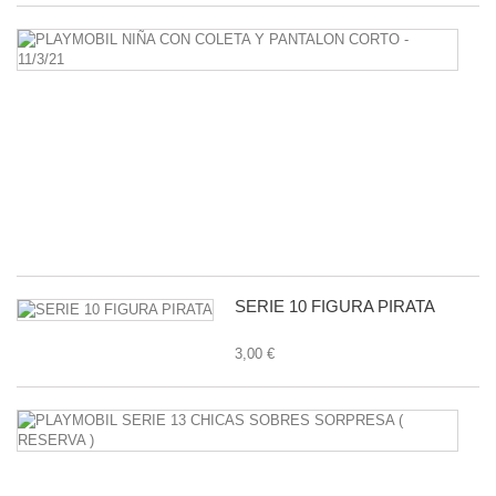
P
N
C
C
Y
P
C
-
11
1,
SERIE 10 FIGURA PIRATA
3,00 €
P
S
1
C