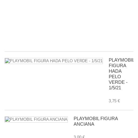
P
R
D
G
-
11
8,
PLAYMOBIL
FIGURA
HADA
PELO
VERDE -
1/5/21
3,75 €
PLAYMOBIL FIGURA
ANCIANA
3,00 €