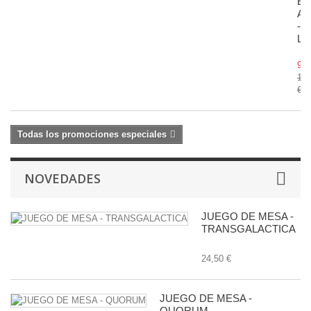
EL
AI
-
LO
9,0
10,
€
Todas los promociones especiales
NOVEDADES
JUEGO DE MESA -
TRANSGALACTICA
24,50 €
JUEGO DE MESA -
QUORUM