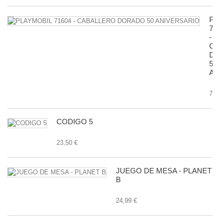
PL
71
-
CA
D
50
AN
7,9
CODIGO 5
23,50 €
JUEGO DE MESA - PLANET
B
24,99 €