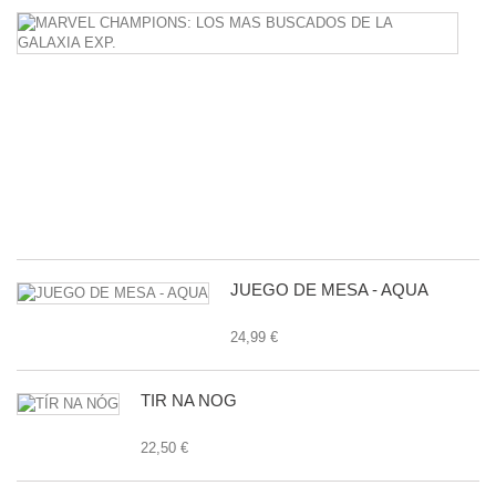
M
C
L
M
B
D
L
G
E
24
JUEGO DE MESA - AQUA
24,99 €
TÍR NA NÓG
22,50 €