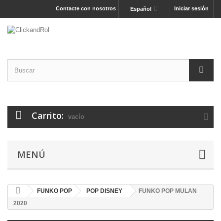
Contacte con nosotros
Iniciar sesión
Español
Carrito:
vacío
MENÚ
FUNKO POP
POP DISNEY
FUNKO POP MULAN
2020