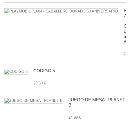
PL
71
-
CA
D
50
AN
7,9
CODIGO 5
23,50 €
JUEGO DE MESA - PLANET
B
24,99 €