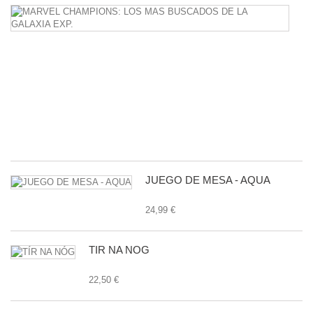
M
C
L
M
B
D
L
G
E
27
JUEGO DE MESA - AQUA
24,99 €
TÍR NA NÓG
22,50 €