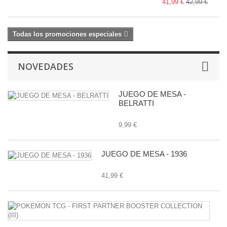
41,99 €
42,99 €
Todas los promociones especiales
NOVEDADES
JUEGO DE MESA -
BELRATTI
9,99 €
JUEGO DE MESA - 1936
41,99 €
P
T
-