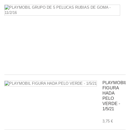
P
G
D
5
P
R
D
G
-
11
8,
PLAYMOBIL
FIGURA
HADA
PELO
VERDE -
1/5/21
3,75 €