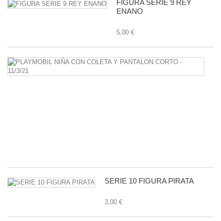
FIGURA SERIE 9 REY
ENANO
5,00 €
P
N
C
C
Y
P
C
-
11
1,
SERIE 10 FIGURA PIRATA
3,00 €