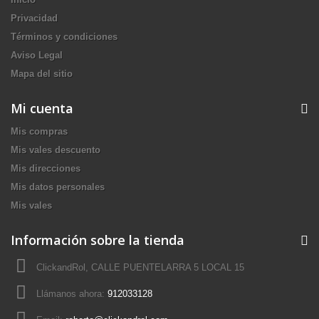
Privacidad
Términos y condiciones
Aviso Legal
Mapa del sitio
Mi cuenta
Mis compras
Mis vales descuento
Mis direcciones
Mis datos personales
Mis vales
Información sobre la tienda
ClickandRol, CALLE PUENTELARRA 5 LOCAL 15
Llámanos ahora:
912033128