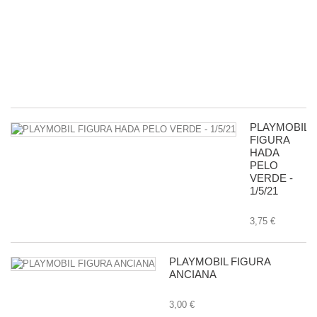
R
D
G
-
11
8,
PLAYMOBIL
FIGURA
HADA
PELO
VERDE -
1/5/21
3,75 €
PLAYMOBIL FIGURA
ANCIANA
3,00 €