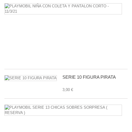
P
N
C
C
Y
P
C
-
11
1,
SERIE 10 FIGURA PIRATA
3,00 €
P
S
1
C
S