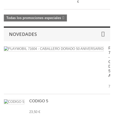
€
Todas los promociones especiales
NOVEDADES
PL
71
-
CA
D
50
AN
7,9
CODIGO 5
23,50 €