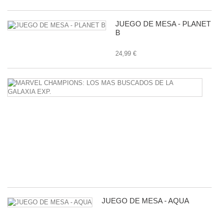
JUEGO DE MESA - PLANET
B
24,99 €
M
C
L
M
B
D
L
G
E
24
JUEGO DE MESA - AQUA