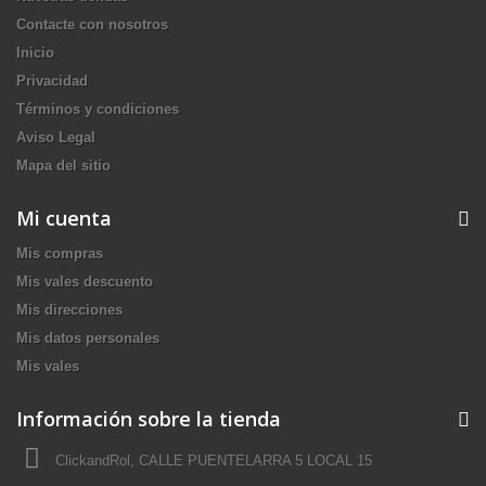
Contacte con nosotros
Inicio
Privacidad
Términos y condiciones
Aviso Legal
Mapa del sitio
Mi cuenta
Mis compras
Mis vales descuento
Mis direcciones
Mis datos personales
Mis vales
Información sobre la tienda
ClickandRol, CALLE PUENTELARRA 5 LOCAL 15