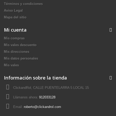
Términos y condiciones
Aviso Legal
Mapa del sitio
Mi cuenta
Mis compras
Mis vales descuento
Mis direcciones
Mis datos personales
Mis vales
Información sobre la tienda
ClickandRol, CALLE PUENTELARRA 5 LOCAL 15
Llámanos ahora:
912033128
Email:
roberto@clickandrol.com