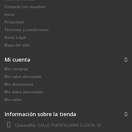
Contacte con nosotros
Inicio
Privacidad
Términos y condiciones
Aviso Legal
Mapa del sitio
Mi cuenta
Mis compras
Mis vales descuento
Mis direcciones
Mis datos personales
Mis vales
Información sobre la tienda
ClickandRol, CALLE PUENTELARRA 5 LOCAL 15