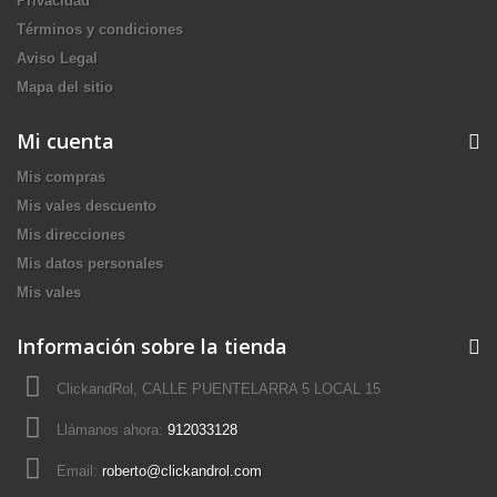
Privacidad
Términos y condiciones
Aviso Legal
Mapa del sitio
Mi cuenta
Mis compras
Mis vales descuento
Mis direcciones
Mis datos personales
Mis vales
Información sobre la tienda
ClickandRol, CALLE PUENTELARRA 5 LOCAL 15
Llámanos ahora:
912033128
Email:
roberto@clickandrol.com