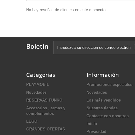
No hay reseñas de clientes en este momento.
Boletín
Categorías
Información
PLAYMOBIL
Promociones especiales
Novedades
Novedades
RESERVAS FUNKO
Los más vendidos
Accesorios , armas y
Nuestras tiendas
complementos
Contacte con nosotros
LEGO
Inicio
GRANDES OFERTAS
Privacidad