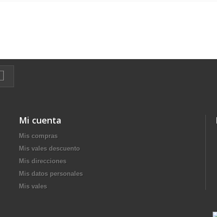
Mi cuenta
Mis compras
Mis vales descuento
Mis direcciones
Mis datos personales
Mis vales