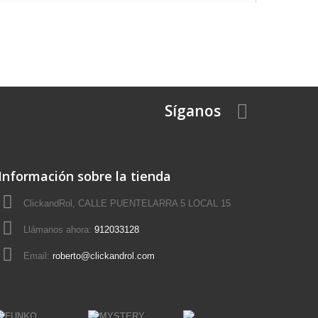
Síganos
Información sobre la tienda
ClickandRol, CALLE PUENTELARRA 5 LOCAL 15
Llámanos ahora:
912033128
Email:
roberto@clickandrol.com