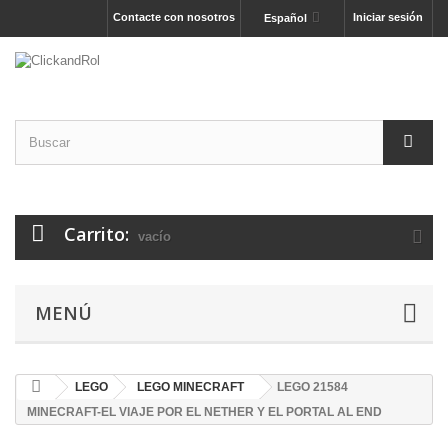
Contacte con nosotros
Iniciar sesión
Español
Carrito:
vacío
MENÚ
LEGO
LEGO MINECRAFT
LEGO 21584
MINECRAFT-EL VIAJE POR EL NETHER Y EL PORTAL AL END