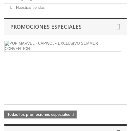
Nuestras tiendas
PROMOCIONES ESPECIALES
P
M
-
C
E
S
C
17
20
€
Todas los promociones especiales